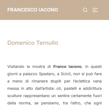
Salta
Cerca
FRANCESCO IACONO
al
APRI/C
per:
contenuto
Domenico Ternullo
Visitando la mostra di
Franco Iacono
, in questi
giorni a palazzo Spadaro, a Scicli, non si può fare
a meno di rimanere stupiti per l’eclettica vena
messa in atto dall’artista: oli, pastelli e addirittura
sculture rappresentano un sentire certamente fuori
dalla norma, se pensiamo, tra l’altro, che ogni