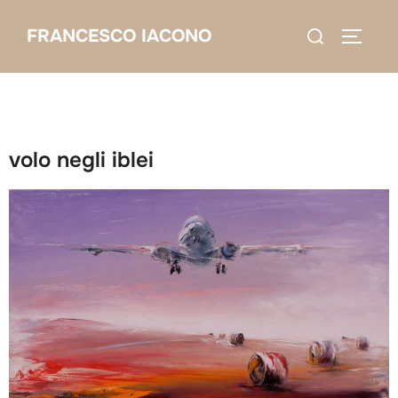
Salta
Cerca
FRANCESCO IACONO
al
APRI/C
per:
contenuto
volo negli iblei