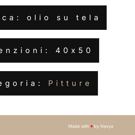
ca: olio su tela
enzioni: 40x50
egoria:
Pitture
Made with
♥
by
Nexya