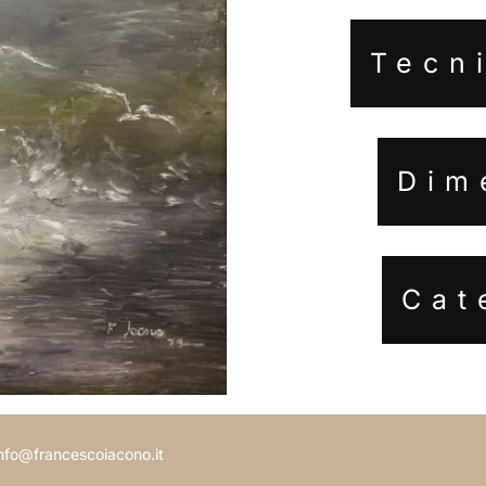
Tecni
Dim
Cat
 info@francescoiacono.it