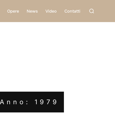
Cerca
Opere
News
Video
Contatti
per:
Anno: 1979