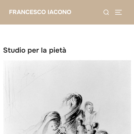
Salta
Cerca
FRANCESCO IACONO
al
APRI/C
per:
contenuto
Studio per la pietà