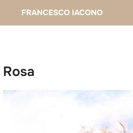
Salta
FRANCESCO IACONO
al
contenuto
Rosa