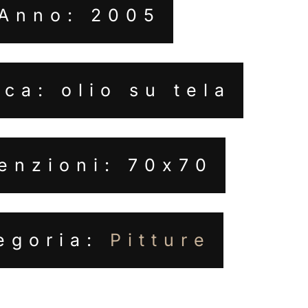
Anno: 2005
ca: olio su tela
enzioni: 70x70
egoria:
Pitture