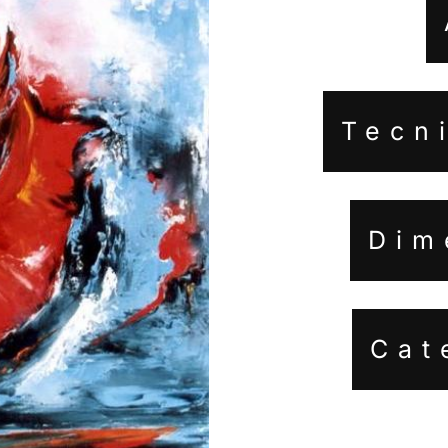
Tecni
Dim
Cat