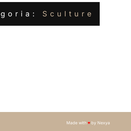
egoria:
Sculture
Made with
♥
by
Nexya