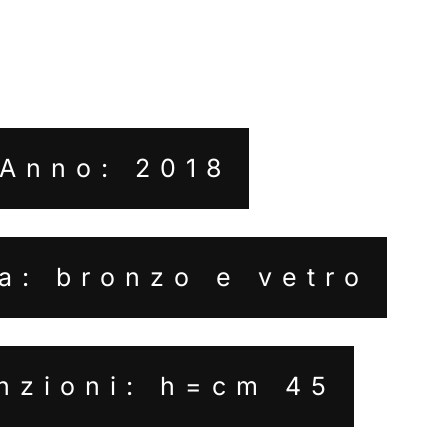
Anno: 2018
a: bronzo e vetro
nzioni: h=cm 45