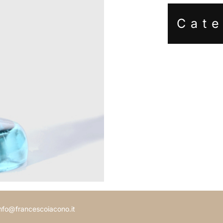
Cat
 info@francescoiacono.it