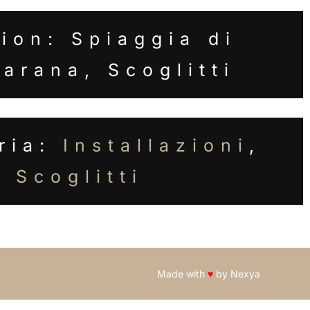
ion: Spiaggia di
arana, Scoglitti
ria:
Installazioni
,
Scoglitti
Made with
♥
by
Nexya