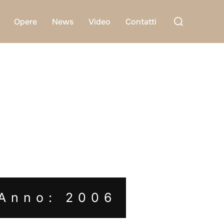
Cerca
Opere
News
Video
Contatti
per:
Anno: 2006