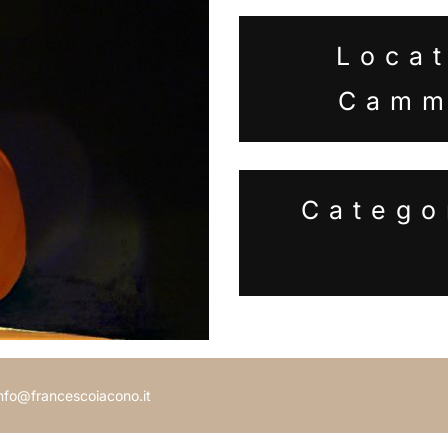
Locat
Camm
Catego
 info@francescoiacono.it