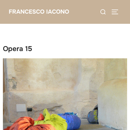
Salta
Cerca
FRANCESCO IACONO
al
APRI/C
per:
contenuto
Opera 15