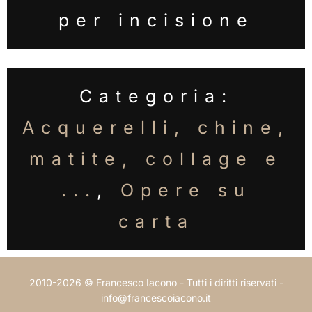
per incisione
Categoria:
Acquerelli, chine,
matite, collage e
...
,
Opere su
carta
2010-2026 © Francesco Iacono - Tutti i diritti riservati -
info@francescoiacono.it