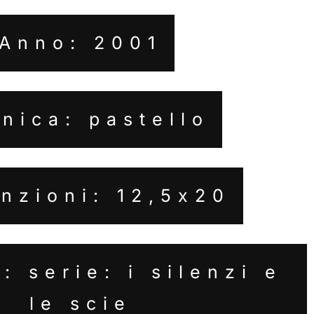
Anno: 2001
nica: pastello
nzioni: 12,5x20
: serie: i silenzi e
le scie