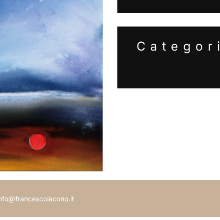
Categor
 info@francescoiacono.it