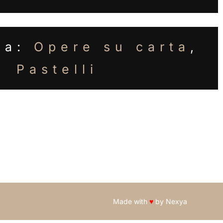
ia:
Opere su carta
,
Pastelli
Made with
♥
by
Nexya