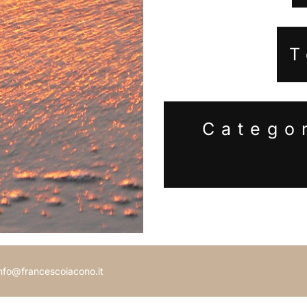
T
Catego
 info@francescoiacono.it