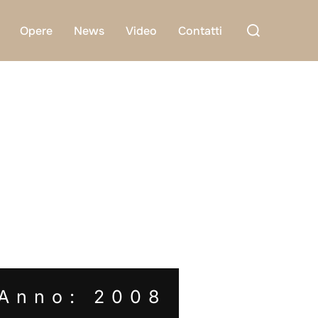
Cerca
Opere
News
Video
Contatti
per:
Anno: 2008