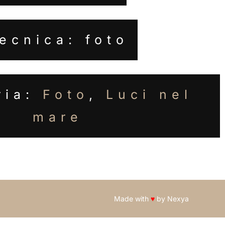
ecnica: foto
ria:
Foto
,
Luci nel
mare
Made with
♥
by
Nexya