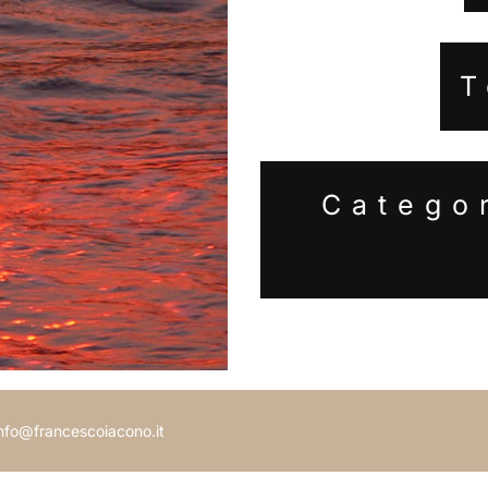
T
Catego
 info@francescoiacono.it