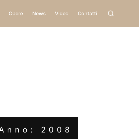
Cerca
Opere
News
Video
Contatti
per:
Anno: 2008