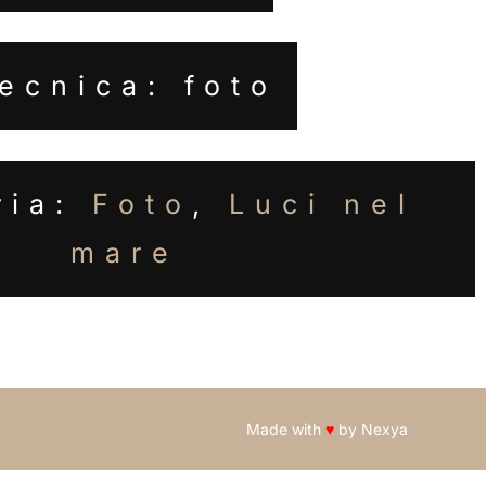
ecnica: foto
ria:
Foto
,
Luci nel
mare
Made with
♥
by
Nexya