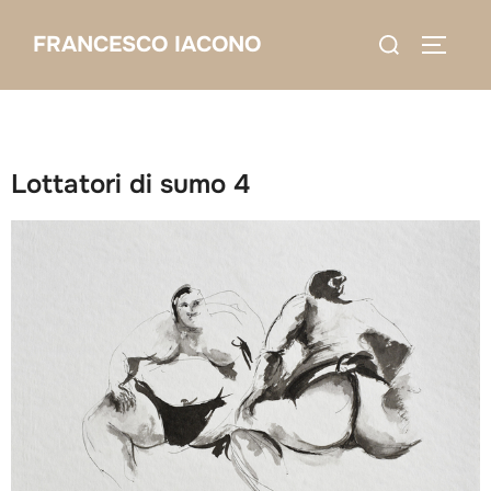
Salta
Cerca
FRANCESCO IACONO
al
APRI/C
per:
contenuto
Lottatori di sumo 4