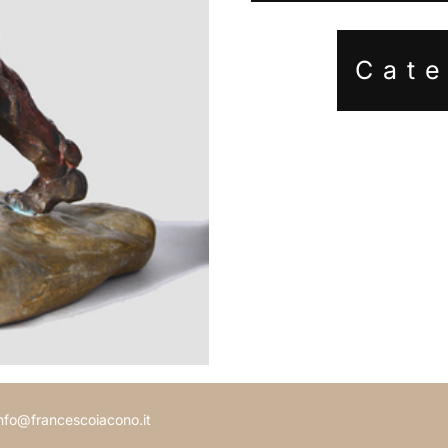
Cat
 info@francescoiacono.it