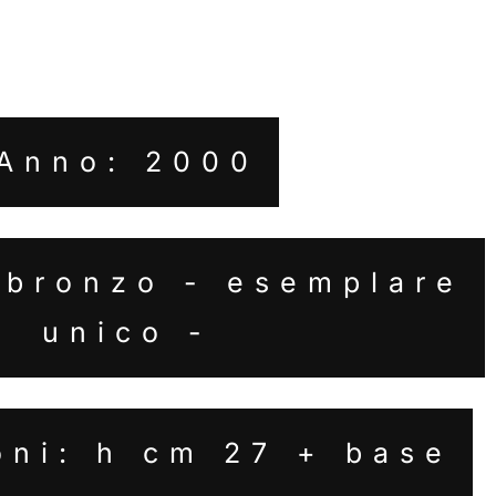
Anno: 2000
 bronzo - esemplare
unico -
oni: h cm 27 + base