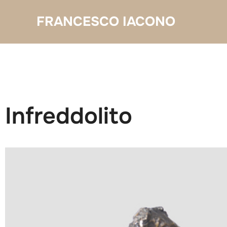
Salta
FRANCESCO IACONO
al
contenuto
Infreddolito