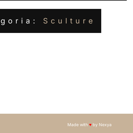
egoria:
Sculture
Made with
♥
by
Nexya