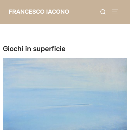
Salta
Cerca
FRANCESCO IACONO
al
APRI/C
per:
contenuto
Giochi in superficie