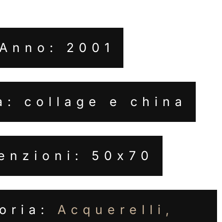
Anno: 2001
a: collage e china
enzioni: 50x70
oria:
Acquerelli,