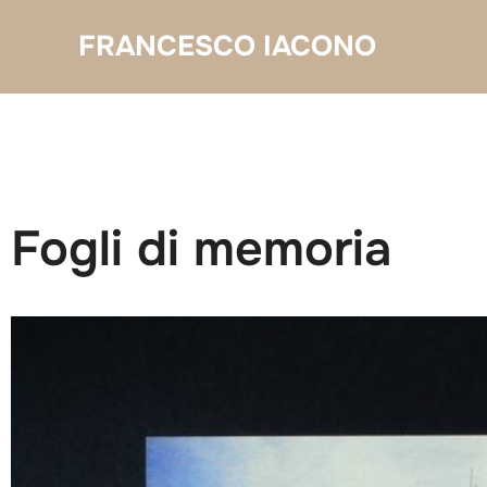
Salta
FRANCESCO IACONO
al
contenuto
Fogli di memoria