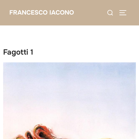
Salta
Cerca
FRANCESCO IACONO
al
APRI/C
per:
contenuto
Fagotti 1