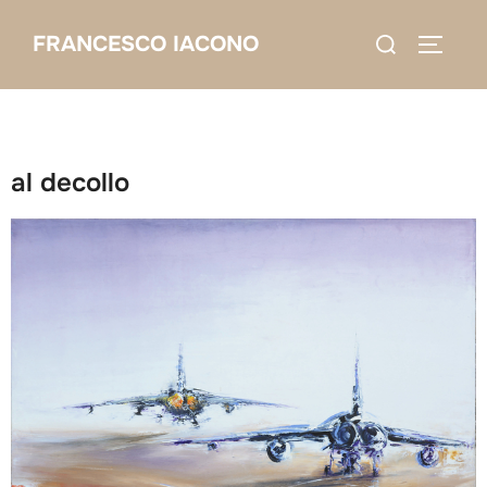
Salta
Cerca
FRANCESCO IACONO
al
APRI/C
per:
contenuto
al decollo