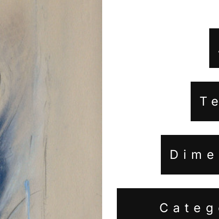
T
Dime
Categ